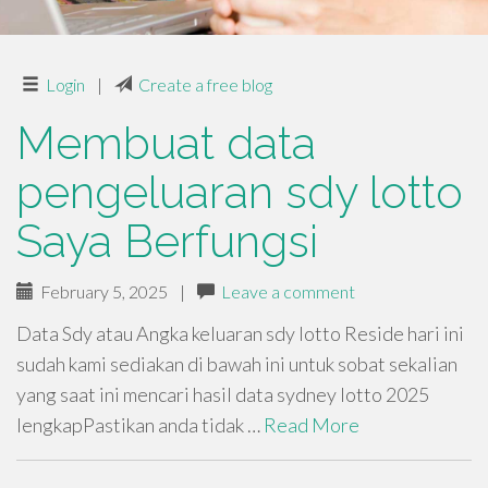
Login
|
Create a free blog
Membuat data
pengeluaran sdy lotto
Saya Berfungsi
February 5, 2025
|
Leave a comment
Data Sdy atau Angka keluaran sdy lotto Reside hari ini
sudah kami sediakan di bawah ini untuk sobat sekalian
yang saat ini mencari hasil data sydney lotto 2025
lengkapPastikan anda tidak …
Read More